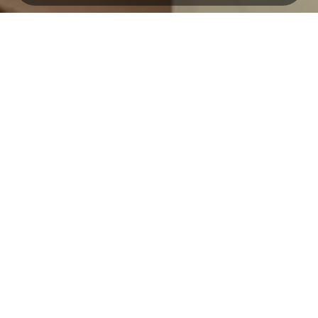
Simpanan
Investasi
Tabungan MAS Saving
RDN
Tabungan SIMASTER
Giro
Deposito
Pinjaman
Layanan Perbankan
Pinjaman Modal Usaha
Bebas by Bank MAS
Kredit Investasi
Internet Banking
Pinjaman Pribadi
ATM Bank MAS
Jaringan Kami