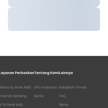
Layanan Perbankan
Tentang Kami
Lainnya
Bebas by Bank MAS
Info Korporasi
Kebijakan Privasi
Internet Banking
Berita
FAQ
ATM Bank MAS
Riplay