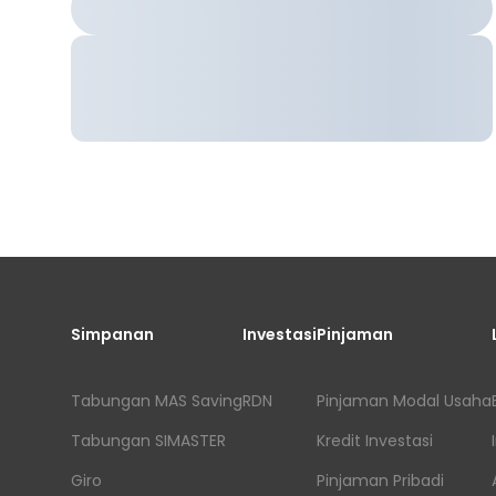
Simpanan
Investasi
Pinjaman
Tabungan MAS Saving
RDN
Pinjaman Modal Usaha
Tabungan SIMASTER
Kredit Investasi
Giro
Pinjaman Pribadi