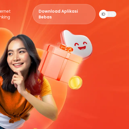
ternet
Download Aplikasi
ID
EN
nking
Bebas