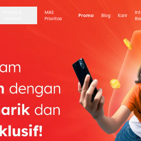
Produk &
MAS
In
Promo
Blog
Karir
Layanan
Prioritas
Ba